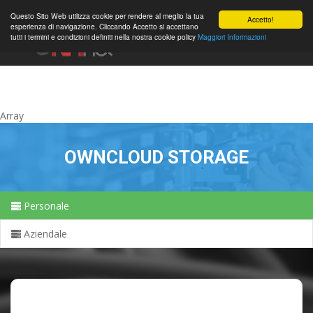
0
Questo Sito Web utilizza cookie per rendere al meglio la tua
Accetto!
esperienza di navigazione. Cliccando Accetto si accettano
tutti i termini e condizioni definiti nella nostra cookie policy
Maggiori Informazioni
Konto
Array
OWNCLOUD STORAGE
Personale
Aziendale