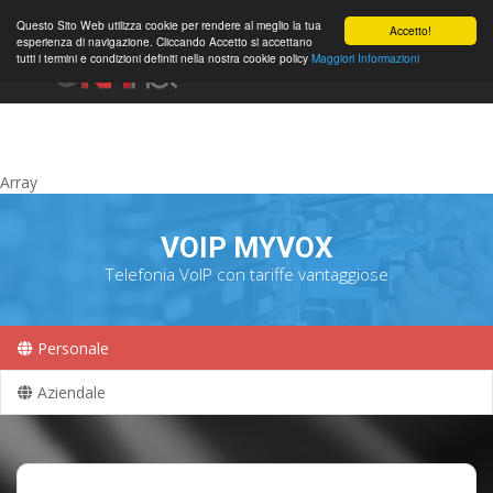
0
Questo Sito Web utilizza cookie per rendere al meglio la tua
Accetto!
esperienza di navigazione. Cliccando Accetto si accettano
tutti i termini e condizioni definiti nella nostra cookie policy
Maggiori Informazioni
Account
Array
VOIP MYVOX
Telefonia VoIP con tariffe vantaggiose
Personale
Aziendale