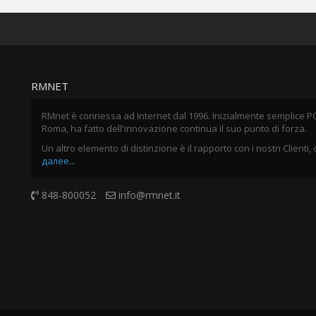
RMNET
RMnet è connessa ad Internet dal 1996. Inizialmente semplice P
Roma, ha fatto dell'innovazione continua il suo punto di forza.
Un altro elemento di distinzione è il rapporto con i nostri Clienti,
далее...
848-800052
info@rmnet.it