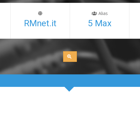
Alias
RMnet.it
5 Max