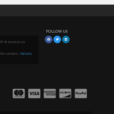
FOLLOW US
OP di accesso su
 che curiamo...
Читать