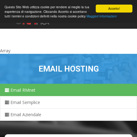
0
Questo Sito Web utilizza cookie per rendere al meglio la tua
Accetto!
esperienza di navigazione. Cliccando Accetto si accettano
tutti i termini e condizioni definiti nella nostra cookie policy
Maggiori Informazioni
Hesab
Array
EMAIL HOSTING
Email RMnet
Email Semplice
Email Aziendale