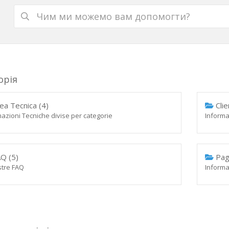
орія
ea Tecnica (4)
Clie
azioni Tecniche divise per categorie
Informaz
Q (5)
Pag
stre FAQ
Informaz