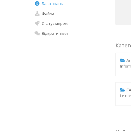
База знань
Файли
Статус мережі
Відкрити тікет
Катег
Ar
Inform
FA
Le no