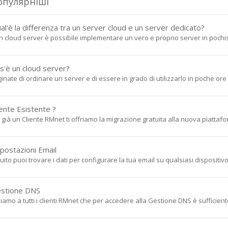
пулярніші
l'è la differenza tra un server cloud e un server dedicato?
 cloud server è possibile implementare un vero e proprio server in pochi
'è un cloud server?
nate di ordinare un server e di essere in grado di utilizzarlo in poche ore 
ente Esistente ?
 già un Cliente RMnet ti offriamo la migrazione gratuita alla nuova piattafor
ostazioni Email
uito puoi trovare i dati per configurare la tua email su qualsiasi dispositivo 
stione DNS
iamo a tutti i clienti RMnet che per accedere alla Gestione DNS è sufficiente