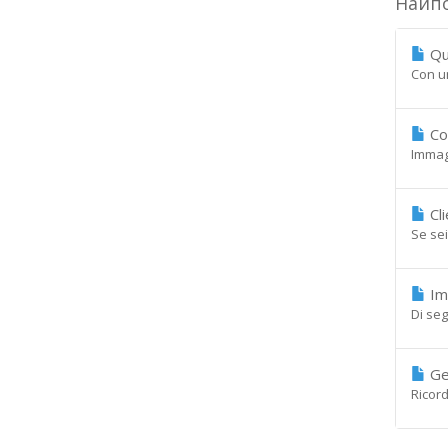
Найпо
Qua
Con un
Cos
Immagi
Cli
Se sei
Imp
Di seg
Ge
Ricord