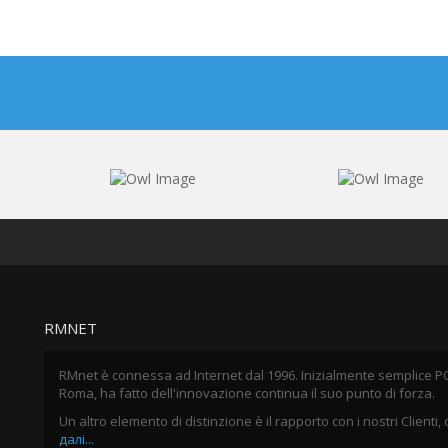
RMNET
RMnet è connessa ad Internet dal 1996. Inizialmente semplice P
Roma, ha fatto dell'innovazione continua il suo punto di forza.
Un altro elemento di distinzione è il rapporto con i nostri Clienti,
далі...