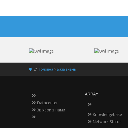
Головна
>
База знань
ARRAY
Datacenter
Зв'язок з нами
Knowledgebase
Network Status