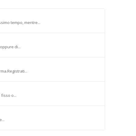
ssimo tempo, mentre...
oppure di...
ma.Registrati...
fisso o...
...