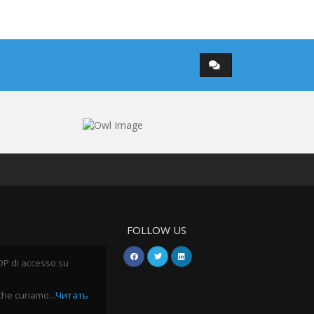
FOLLOW US
OP di accesso su
 che curiamo...
Читать