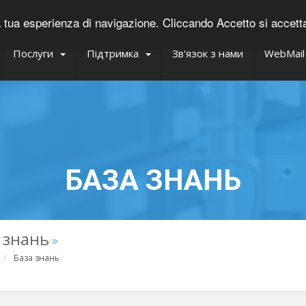
tua esperienza di navigazione. Cliccando Accetto si accettano 
Послуги
Підтримка
Зв'язок з нами
WebMail
БАЗА ЗНАНЬ
 знань
База знань