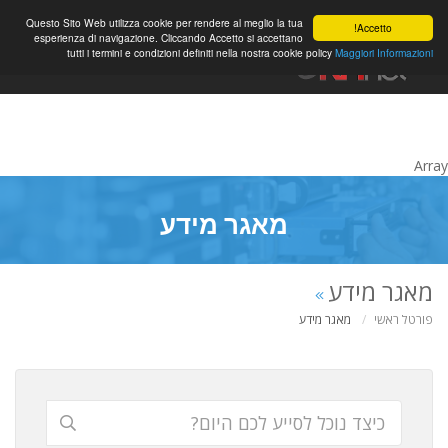
0
Questo Sito Web utilizza cookie per rendere al meglio la tua
Accetto!
esperienza di navigazione. Cliccando Accetto si accettano
tutti i termini e condizioni definiti nella nostra cookie policy
Maggiori Informazioni
חשבון
Array
מאגר מידע
מאגר מידע
פורטל ראשי
מאגר מידע