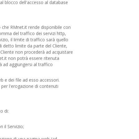
l blocco dell'accesso al database
lo che RMnet.it rende disponibile con
mma del traffico dei servizi http,
o, il limite di traffico sarà quello
detto limite da parte del Cliente,
l Cliente non procederà ad acquistare
t.it non potrà essere ritenuta
 ad aggiungersi al traffico
b e dei file ad esso accessori.
to per l'erogazione di contenuti
o di:
 il Servizio;
gazione di una pagina web (ad