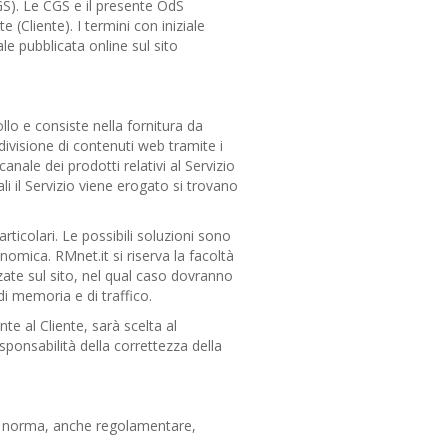
CGS). Le CGS e il presente OdS
e (Cliente). I termini con iniziale
e pubblicata online sul sito
ollo e consiste nella fornitura da
divisione di contenuti web tramite i
canale dei prodotti relativi al Servizio
li il Servizio viene erogato si trovano
rticolari. Le possibili soluzioni sono
nomica. RMnet.it si riserva la facoltà
zate sul sito, nel qual caso dovranno
 di memoria e di traffico.
te al Cliente, sarà scelta al
ponsabilità della correttezza della
iasi norma, anche regolamentare,