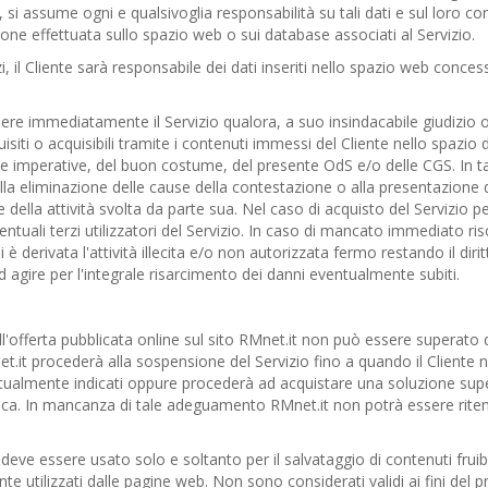
si assume ogni e qualsivoglia responsabilità su tali dati e sul loro co
ione effettuata sullo spazio web o sui database associati al Servizio.
i, il Cliente sarà responsabile dei dati inseriti nello spazio web conces
endere immediatamente il Servizio qualora, a suo insindacabile giudizio o
uisiti o acquisibili tramite i contenuti immessi del Cliente nello spazi
orme imperative, del buon costume, del presente OdS e/o delle CGS. In t
o alla eliminazione delle cause della contestazione o alla presentazion
della attività svolta da parte sua. Nel caso di acquisto del Servizio per
tuali terzi utilizzatori del Servizio. In caso di mancato immediato risco
i è derivata l'attività illecita e/o non autorizzata fermo restando il dir
 ad agire per l'integrale risarcimento dei danni eventualmente subiti.
nell'offerta pubblicata online sul sito RMnet.it non può essere superato
net.it procederà alla sospensione del Servizio fino a quando il Cliente
attualmente indicati oppure procederà ad acquistare una soluzione sup
ca. In mancanza di tale adeguamento RMnet.it non potrà essere riten
deve essere usato solo e soltanto per il salvataggio di contenuti fruibil
nte utilizzati dalle pagine web. Non sono considerati validi ai fini del pr