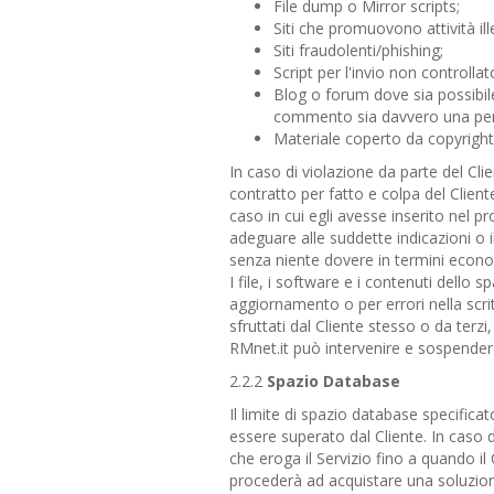
File dump o Mirror scripts;
Siti che promuovono attività ille
Siti fraudolenti/phishing;
Script per l'invio non controllat
Blog o forum dove sia possibil
commento sia davvero una per
Materiale coperto da copyright p
In caso di violazione da parte del Clien
contratto per fatto e colpa del Cliente
caso in cui egli avesse inserito nel p
adeguare alle suddette indicazioni o il
senza niente dovere in termini econom
I file, i software e i contenuti dello
aggiornamento o per errori nella scrit
sfruttati dal Cliente stesso o da terzi
RMnet.it può intervenire e sospendere i
2.2.2
Spazio Database
Il limite di spazio database specifica
essere superato dal Cliente. In caso 
che eroga il Servizio fino a quando i
procederà ad acquistare una soluzio