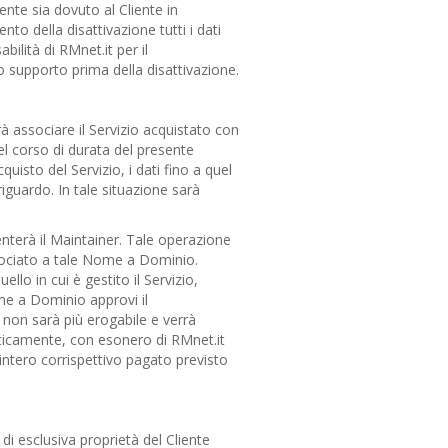
nte sia dovuto al Cliente in
to della disattivazione tutti i dati
ilità di RMnet.it per il
o supporto prima della disattivazione.
à associare il Servizio acquistato con
el corso di durata del presente
uisto del Servizio, i dati fino a quel
guardo. In tale situazione sarà
enterà il Maintainer. Tale operazione
associato a tale Nome a Dominio.
llo in cui è gestito il Servizio,
me a Dominio approvi il
 non sarà più erogabile e verrà
aticamente, con esonero di RMnet.it
'intero corrispettivo pagato previsto
di esclusiva proprietà del Cliente