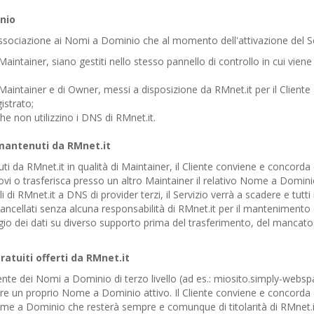
nio
 associazione ai Nomi a Dominio che al momento dell'attivazione del Se
Maintainer, siano gestiti nello stesso pannello di controllo in cui viene a
 Maintainer e di Owner, messi a disposizione da RMnet.it per il Cliente
strato;
he non utilizzino i DNS di RMnet.it.
mantenuti da RMnet.it
da RMnet.it in qualità di Maintainer, il Cliente conviene e concorda 
novi o trasferisca presso un altro Maintainer il relativo Nome a Domi
di RMnet.it a DNS di provider terzi, il Servizio verrà a scadere e tutti
cancellati senza alcuna responsabilità di RMnet.it per il mantenimento 
aggio dei dati su diverso supporto prima del trasferimento, del manca
ratuiti offerti da RMnet.it
nte dei Nomi a Dominio di terzo livello (ad es.: miosito.simply-webspac
re un proprio Nome a Dominio attivo. Il Cliente conviene e concorda c
e a Dominio che resterà sempre e comunque di titolarità di RMnet.it. 