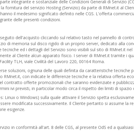
 parte integrante e sostanziale delle Condizioni Generali di Servizio (
la fornitura del servizio Hosting (Servizio) da parte di RMnet.it al Client
 hanno il medesimo significato definito nelle CGS. L'offerta commercial
rante delle presenti condizioni.
a seguito dell'acquisto cliccando sul relativo tasto nel pannello di contr
azio di memoria sul disco rigido di un proprio server, dedicato alla con
 tecniche ed i dettagli del Servizio sono visibili sul sito di RMnet.it nel 
ente al Cliente alcun apparato fisico. I server di RMnet.it tramite i qua
acility TLH, viale Civilità del Lavoro 220, 00164 Roma.
rse soluzioni, ognuna delle quali definita da caratteristiche tecniche pa
 RMnet.it, con indicate le differenze tecniche e la relativa offerta eco
el contratto offerte promozionali che saranno evidenziate e pubbliciz
ini ivi previsti, in particolar modo circa il rispetto dei limiti di spazio
es: Linux o Windows) sulla quale attivare il Servizio spetta esclusivamen
sere modificata successivamente. Il Cliente pertanto si assume la res
prie esigenze.
 Servizio in conformità all'art. 8 delle CGS, al presente OdS ed a quals