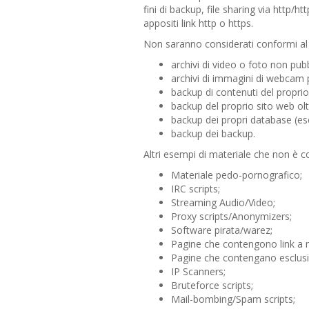
fini di backup, file sharing via http/h
appositi link http o https.
Non saranno considerati conformi al 
archivi di video o foto non pub
archivi di immagini di webcam p
backup di contenuti del propri
backup del proprio sito web olt
backup dei propri database (escl
backup dei backup.
Altri esempi di materiale che non è co
Materiale pedo-pornografico;
IRC scripts;
Streaming Audio/Video;
Proxy scripts/Anonymizers;
Software pirata/warez;
Pagine che contengono link a m
Pagine che contengano esclusiva
IP Scanners;
Bruteforce scripts;
Mail-bombing/Spam scripts;