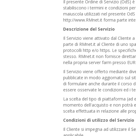
Il presente Ordine di Servizio (OdS) è
stabiliscono i termini e condizioni per 
maiuscola utilizzati nel presente OdS
http://www.RMnet.it forma parte integ
Descrizione del Servizio
Il Servizio viene attivato dal Cliente 
parte di RMnet.it al Cliente di uno sp
protocolli http e/o https. Le specifiche
stesso. RMnet.it non fornisce direttam
nella propria server farm presso EURF
Il Servizio viene offerto mediante dive
pubblicate in modo aggiornato sul sito
di formulare anche durante il corso d
essere osservate le condizioni ed i term
La scelta del tipo di piattaforma (ad 
momento dell'acquisto e non potrà es
scelta effettuata in relazione alle pro
Condizioni di utilizzo del Servizio
Il Cliente si impegna ad utilizzare il
applicabile.