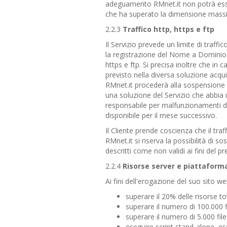
adeguamento RMnet.it non potrà esse
che ha superato la dimensione mass
2.2.3
Traffico http, https e ftp
Il Servizio prevede un limite di traff
la registrazione del Nome a Dominio. 
https e ftp. Si precisa inoltre che in 
previsto nella diversa soluzione acqu
RMnet.it procederà alla sospensione 
una soluzione del Servizio che abbia
responsabile per malfunzionamenti del
disponibile per il mese successivo.
Il Cliente prende coscienza che il tra
RMnet.it si riserva la possibilità di so
descritti come non validi ai fini del
2.2.4
Risorse server e piattaform
Ai fini dell'erogazione del suo sito w
superare il 20% delle risorse to
superare il numero di 100.000 fi
superare il numero di 5.000 file 
eseguire script stand-alone, e