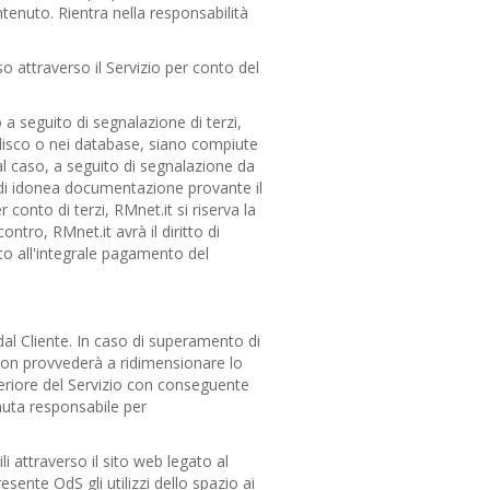
ntenuto. Rientra nella responsabilità
so attraverso il Servizio per conto del
 a seguito di segnalazione di terzi,
o disco o nei database, siano compiute
al caso, a seguito di segnalazione da
e di idonea documentazione provante il
 conto di terzi, RMnet.it si riserva la
ntro, RMnet.it avrà il diritto di
itto all'integrale pagamento del
 dal Cliente. In caso di superamento di
 non provvederà a ridimensionare lo
eriore del Servizio con conseguente
uta responsabile per
i attraverso il sito web legato al
esente OdS gli utilizzi dello spazio ai