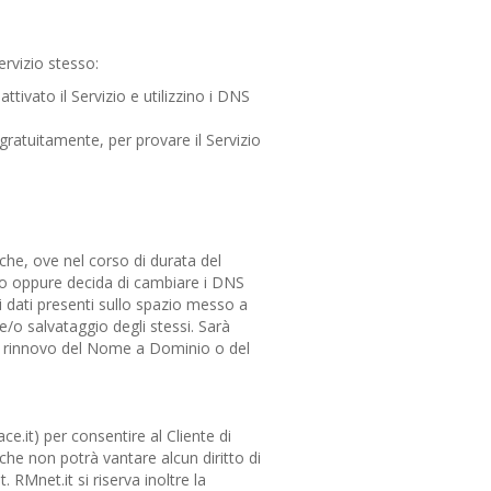
rvizio stesso:
ttivato il Servizio e utilizzino i DNS
 gratuitamente, per provare il Servizio
che, ove nel corso di durata del
nio oppure decida di cambiare i DNS
 i dati presenti sullo spazio messo a
e/o salvataggio degli stessi. Sarà
to rinnovo del Nome a Dominio o del
e.it) per consentire al Cliente di
he non potrà vantare alcun diritto di
RMnet.it si riserva inoltre la