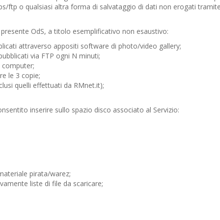
ttps/ftp o qualsiasi altra forma di salvataggio di dati non erogati tramit
presente OdS, a titolo esemplificativo non esaustivo:
blicati attraverso appositi software di photo/video gallery;
ubblicati via FTP ogni N minuti;
o computer;
re le 3 copie;
usi quelli effettuati da RMnet.it);
nsentito inserire sullo spazio disco associato al Servizio:
ateriale pirata/warez;
mente liste di file da scaricare;