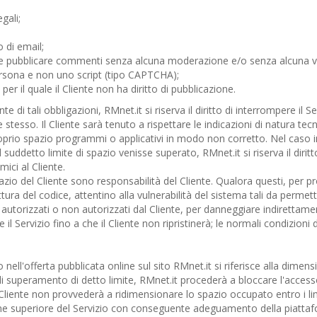
gali;
o di email;
e pubblicare commenti senza alcuna moderazione e/o senza alcuna ver
sona e non uno script (tipo CAPTCHA);
er il quale il Cliente non ha diritto di pubblicazione.
te di tali obbligazioni, RMnet.it si riserva il diritto di interrompere il S
 stesso. Il Cliente sarà tenuto a rispettare le indicazioni di natura tec
roprio spazio programmi o applicativi in modo non corretto. Nel caso in
 suddetto limite di spazio venisse superato, RMnet.it si riserva il diritt
ici al Cliente.
 spazio del Cliente sono responsabilità del Cliente. Qualora questi, per
tura del codice, attentino alla vulnerabilità del sistema tali da permet
, autorizzati o non autorizzati dal Cliente, per danneggiare indirettamen
l Servizio fino a che il Cliente non ripristinerà; le normali condizioni d
to nell'offerta pubblicata online sul sito RMnet.it si riferisce alla dim
di superamento di detto limite, RMnet.it procederà a bloccare l'acces
l Cliente non provvederà a ridimensionare lo spazio occupato entro i li
ne superiore del Servizio con conseguente adeguamento della piattaf