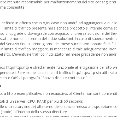
re ritenuta responsabile per malfunzionamenti del sito conseguenti a
ima consentita.
ico definito in offerta che in ogni caso non andrà ad aggiungersi a quel
Il limite di traffico presente nella scheda prodotto si intende come so
caso di upgrade o downgrade con acquisto di diversa soluzione del Servizi
istata e non una somma delle due soluzioni. In caso di superamento di 
del Servizio fino al primo giorno del mese successivo oppure finchè i
 un limite di traffico maggiore. In mancanza di tale adeguamento RMne
 sito. L'eventuale traffico inutilizzato nel mese precedente non andrà
ffico http/https/ftp è strettamente funzionale all'erogazione del sito we
spendere il Servizio nel caso in cui il traffico http/https/ftp sia utilizza
 presente OdS al paragrafo "Spazio disco e contenuto"
a
eb, a titolo esemplificativo non esaustivo, al Cliente non sarà consentit
tali di un server (CPU, RAM) per più di 60 secondi;
le o directory (inode) all'interno dello spazio messo a disposizione con
(inode) all'interno della stessa directory;
seguiti in modalità daemon, che non siano direttamente legati all'ero