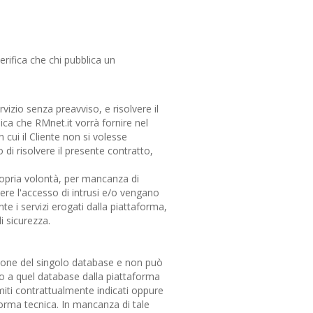
ifica che chi pubblica un
ervizio senza preavviso, e risolvere il
nica che RMnet.it vorrà fornire nel
 cui il Cliente non si volesse
o di risolvere il presente contratto,
 propria volontà, per mancanza di
tere l'accesso di intrusi e/o vengano
te i servizi erogati dalla piattaforma,
i sicurezza.
ensione del singolo database e non può
so a quel database dalla piattaforma
miti contrattualmente indicati oppure
orma tecnica. In mancanza di tale