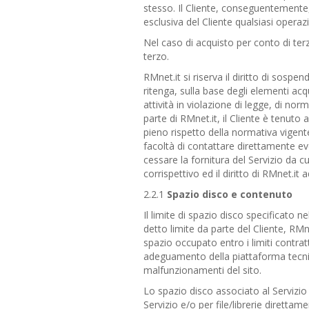
stesso. Il Cliente, conseguentemente, 
esclusiva del Cliente qualsiasi operaz
Nel caso di acquisto per conto di terz
terzo.
RMnet.it si riserva il diritto di sosp
ritenga, sulla base degli elementi acq
attività in violazione di legge, di n
parte di RMnet.it, il Cliente è tenut
pieno rispetto della normativa vigente 
facoltà di contattare direttamente even
cessare la fornitura del Servizio da cu
corrispettivo ed il diritto di RMnet.it
2.2.1
Spazio disco e contenuto
Il limite di spazio disco specificato 
detto limite da parte del Cliente, RM
spazio occupato entro i limiti contr
adeguamento della piattaforma tecni
malfunzionamenti del sito.
Lo spazio disco associato al Servizio 
Servizio e/o per file/librerie direttame