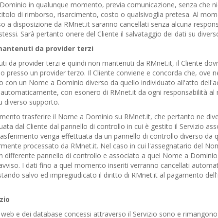
i a Dominio in qualunque momento, previa comunicazione, senza che nie
itolo di rimborso, risarcimento, costo o qualsivoglia pretesa. Al momen
so a disposizione da RMnet.it saranno cancellati senza alcuna responsab
essi. Sarà pertanto onere del Cliente il salvataggio dei dati su divers
mantenuti da provider terzi
da provider terzi e quindi non mantenuti da RMnet.it, il Cliente dovr
io presso un provider terzo. Il Cliente conviene e concorda che, ove n
io con un Nome a Dominio diverso da quello individuato all'atto dell'acq
automaticamente, con esonero di RMnet.it da ogni responsabilità al ri
su diverso supporto.
 momento trasferire il Nome a Dominio su RMnet.it, che pertanto ne div
ta dal Cliente dal pannello di controllo in cui è gestito il Servizio 
trasferimento venga effettuata da un pannello di controllo diverso da que
armente processato da RMnet.it. Nel caso in cui l'assegnatario del No
n un differente pannello di controllo e associato a quel Nome a Dominio
avviso. I dati fino a quel momento inseriti verranno cancellati autom
stando salvo ed impregiudicato il diritto di RMnet.it al pagamento dell
zio
io web e dei database concessi attraverso il Servizio sono e rimangono 