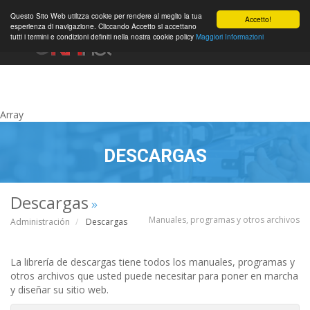
0
Questo Sito Web utilizza cookie per rendere al meglio la tua
Accetto!
esperienza di navigazione. Cliccando Accetto si accettano
tutti i termini e condizioni definiti nella nostra cookie policy
Maggiori Informazioni
Cuenta
Array
DESCARGAS
Descargas
Manuales, programas y otros archivos
Administración
Descargas
La librería de descargas tiene todos los manuales, programas y
otros archivos que usted puede necesitar para poner en marcha
y diseñar su sitio web.