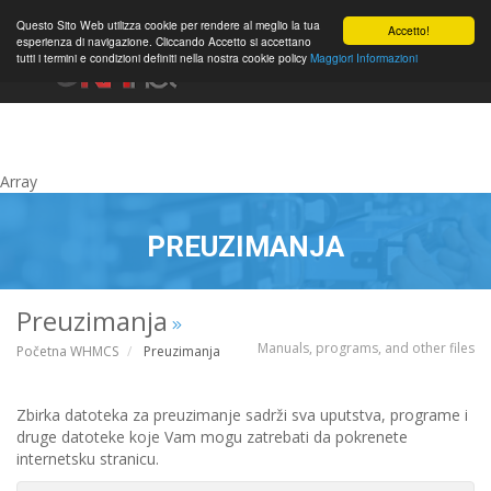
0
Questo Sito Web utilizza cookie per rendere al meglio la tua
Accetto!
esperienza di navigazione. Cliccando Accetto si accettano
tutti i termini e condizioni definiti nella nostra cookie policy
Maggiori Informazioni
Račun
Array
PREUZIMANJA
Preuzimanja
Manuals, programs, and other files
Početna WHMCS
Preuzimanja
Zbirka datoteka za preuzimanje sadrži sva uputstva, programe i
druge datoteke koje Vam mogu zatrebati da pokrenete
internetsku stranicu.