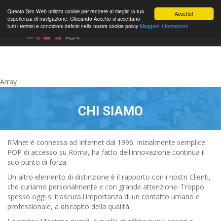
0
Questo Sito Web utilizza cookie per rendere al meglio la tua
Accetto!
esperienza di navigazione. Cliccando Accetto si accettano
tutti i termini e condizioni definiti nella nostra cookie policy
Maggiori Informazioni
Hesab
Array
CHI SIAMO
RMnet è connessa ad Internet dal 1996. Inizialmente semplice
POP di accesso su Roma, ha fatto dell'innovazione continua il
suo punto di forza.
Un altro elemento di distinzione è il rapporto con i nostri Clienti,
che curiamo personalmente e con grande attenzione. Troppo
spesso oggi si trascura l'importanza di un contatto umano e
professionale, a discapito della qualità.