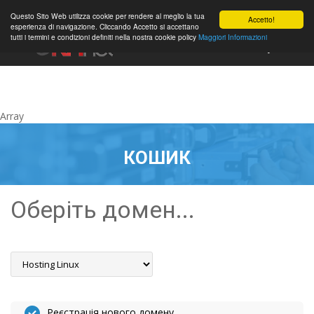
0
Questo Sito Web utilizza cookie per rendere al meglio la tua
Accetto!
esperienza di navigazione. Cliccando Accetto si accettano
tutti i termini e condizioni definiti nella nostra cookie policy
Maggiori Informazioni
Аккаунт
Array
КОШИК
Оберіть домен...
Реєстрація нового домену