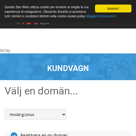
0
Questo Sito Web utilizza cookie per rendere al meglio la tua
Accetto!
esperienza di navigazione. Cliccando Accetto si accettano
tutti i termini e condizioni definiti nella nostra cookie policy
Maggiori Informazioni
Konto
Array
KUNDVAGN
Välj en domän...
Registrera en ny domän