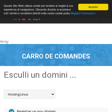
0
Questo Sito Web utilizza cookie per rendere al meglio la tua
Accetto!
esperienza di navigazione. Cliccando Accetto si accettano
tutti i termini e condizioni definiti nella nostra cookie policy
Maggiori Informazioni
Compte
Array
CARRO DE COMANDES
Esculli un domini ...
Registrar un nou domini